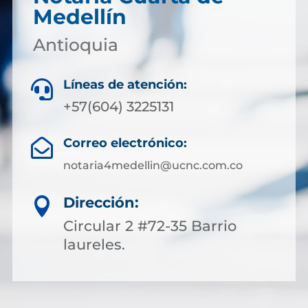
Medellín
Antioquia
Líneas de atención:

+57(604) 3225131
Correo electrónico:

notaria4medellin@ucnc.com.co
Dirección:

Circular 2 #72-35 Barrio
laureles.