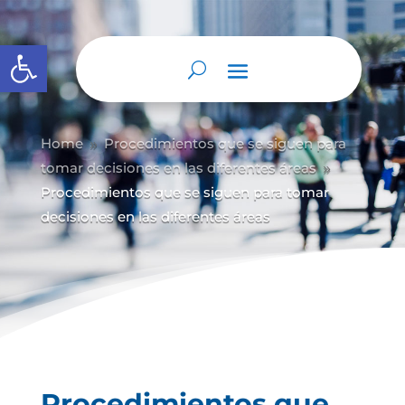
Abrir barra de herramientas
Home
Procedimientos que se siguen para
9
tomar decisiones en las diferentes áreas
9
Procedimientos que se siguen para tomar
decisiones en las diferentes áreas
Procedimientos que