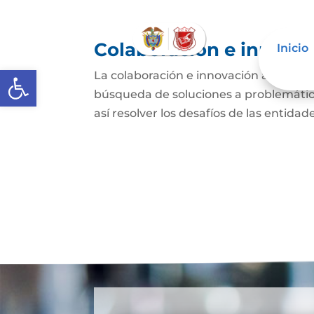
Colaboración e innovac
Inicio
Abrir barra de herramientas
La colaboración e innovación abierta e
búsqueda de soluciones a problemática
así resolver los desafíos de las entida