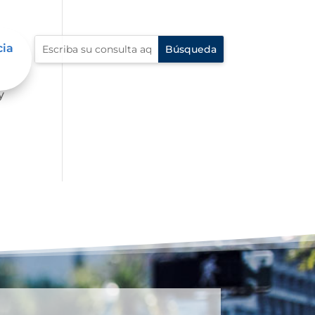
cia
 la
y