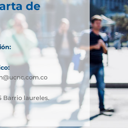
arta de
ión:
ico:
in@ucnc.com.co
 Barrio laureles.