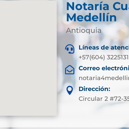
Notaría Cu
Medellín
Antioquia
Líneas de atenc

+57(604) 3225131
Correo electrón

notaria4medell
Dirección:

Circular 2 #72-35