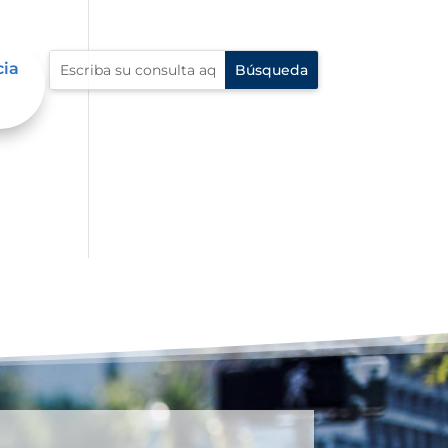
cia
al