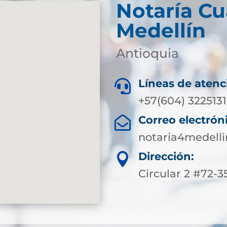
Notaría Cu
Medellín
Antioquia
Líneas de atenc

+57(604) 3225131
Correo electrón

notaria4medell
Dirección:

Circular 2 #72-35