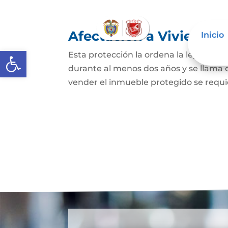
Afectación a Vivienda f
Inicio
Abrir barra de herramientas
Esta protección la ordena la ley sobre 
durante al menos dos años y se llama
vender el inmueble protegido se requie