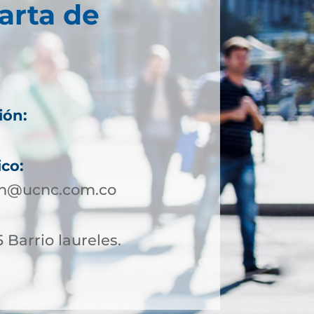
arta de
ión:
ico:
in@ucnc.com.co
 Barrio laureles.