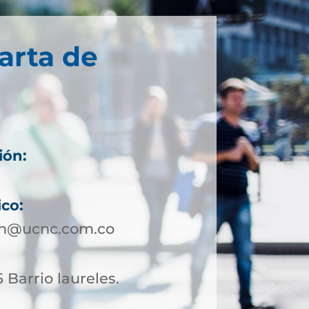
arta de
ión:
ico:
in@ucnc.com.co
 Barrio laureles.