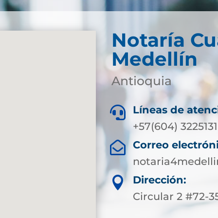
Notaría Cu
Medellín
Antioquia
Líneas de atenc

+57(604) 3225131
Correo electrón

notaria4medell
Dirección:

Circular 2 #72-35