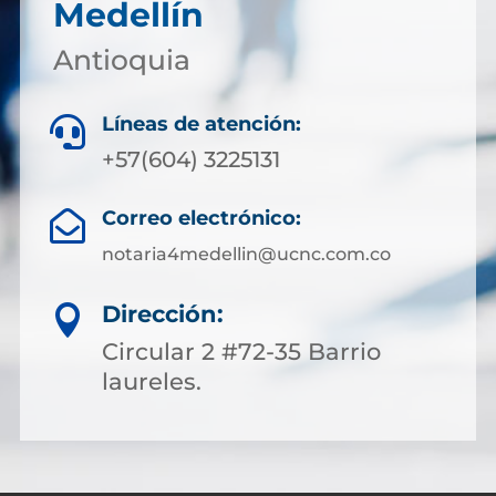
Medellín
Antioquia
Líneas de atención:

+57(604) 3225131
Correo electrónico:

notaria4medellin@ucnc.com.co
Dirección:

Circular 2 #72-35 Barrio
laureles.