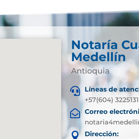
Notaría Cu
Medellín
Antioquia
Líneas de atenc

+57(604) 3225131
Correo electrón

notaria4medell
Dirección:
