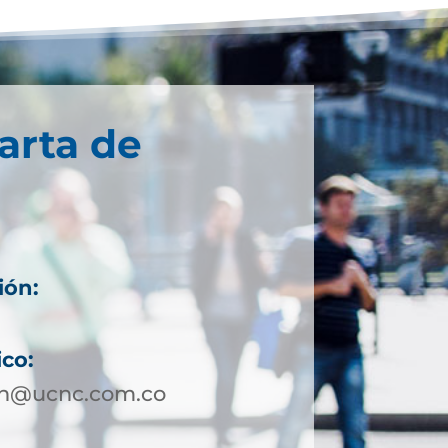
arta de
ión:
ico:
in@ucnc.com.co