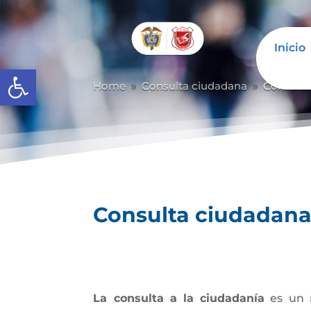
Inicio
Abrir barra de herramientas
Home
Consulta ciudadana
Consulta
9
9
Consulta ciudadan
La consulta a la ciudadanía
es un m