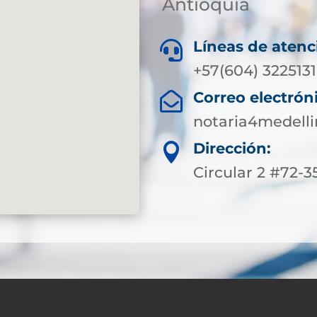
Antioquia
Líneas de atenc

+57(604) 3225131
Correo electrón

notaria4medell
Dirección:

Circular 2 #72-35