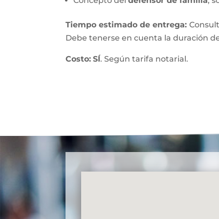
Concepto del
defensor de familia
, s
Tiempo estimado de entrega
:
Consult
Debe tenerse en cuenta la duración de
Costo:
SÍ
. Según tarifa notarial.