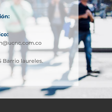
ión:
ico:
in@ucnc.com.co
 Barrio laureles.