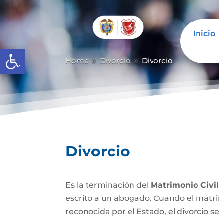
Inicio
Abrir barra de herramientas
Home
Divorcio
Divorcio
9
9
Divorcio
Es la terminación del
Matrimonio Civil
escrito a un abogado. Cuando el matrim
reconocida por el Estado, el divorcio se