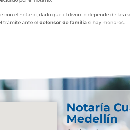
olicitado por el notario.
e con el notario, dado que el divorcio depende de las car
l trámite ante el
defensor de familia
si hay menores.
Notaría Cu
Medellín