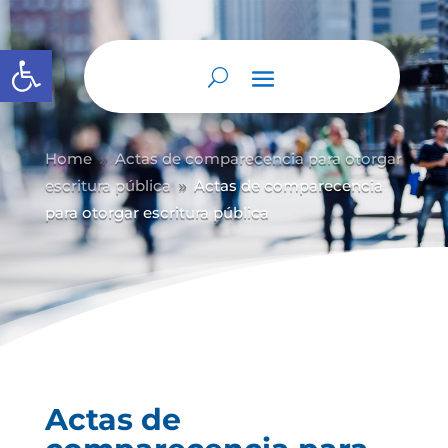
Abrir barra de herramientas
Home
Actas de comparecencia para otorgar
9
escritura pública
Actas de comparecencia
9
para otorgar escritura pública
Actas de