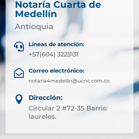
Notaría Cuarta de
Medellín
Antioquia
Líneas de atención:

+57(604) 3225131
Correo electrónico:

notaria4medellin@ucnc.com.co
Dirección:

Circular 2 #72-35 Barrio
laureles.